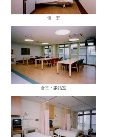
個 室
食堂・談話室