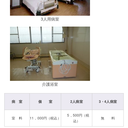
3人用病室
介護浴室
病 室
個 室
2人病室
3・4人病室
5，500円（税
室 料
11，000円（税込）
無 料
込）