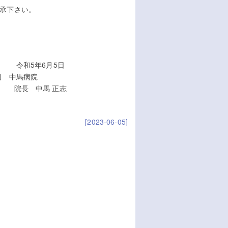
承下さい。
5日
馬病院
正志
[2023-06-05]