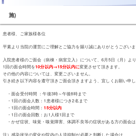
施)
患者様、ご家族様各位
平素より当院の運営にご理解とご協力を賜り誠にありがとうございま
入院患者様のご面会（病棟・病室立入）について、6月5日（月）よ
1回の面会時間を
10分以内→15分以内に
変更させて頂きます。
その他の内容については、変更ございません。
引き続き以下内容を遵守頂きご面会頂きますよう、宜しくお願い申し
・面会受付時間 ：午後3時～午後8時まで
・1回の面会人数：1患者様につき2名まで
・1回の面会時間：
15分以内
・1日の面会回数：お1人様1回まで
・かぜ症状、味覚・嗅覚障害、体調不良等の症状がある方の面会は
注）感染状況の変化や院内の人流抑制が必要と判断した場合は、