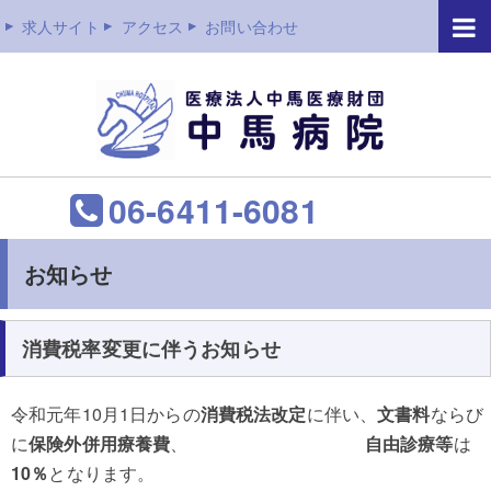
求人サイト
アクセス
お問い合わせ
06-6411-6081
お知らせ
消費税率変更に伴うお知らせ
令和元年10月1日からの
消費税法改定
に伴い、
文書料
ならび
に
保険外併用療養費
、
自由診療等
は
10％
となります。